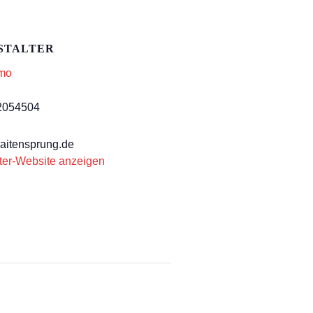
STALTER
imo
2054504
aitensprung.de
ter-Website anzeigen