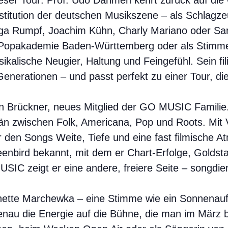
dieser Tour: Prof. Udo Dahmen kehrt zurück auf 
stitution der deutschen Musikszene – als Schlag
nga Rumpf, Joachim Kühn, Charly Mariano oder Sar
er Popakademie Baden-Württemberg oder als Stimme
kalische Neugier, Haltung und Feingefühl. Sein fil
Generationen – und passt perfekt zu einer Tour, d
en Brückner, neues Mitglied der GO MUSIC Familie.
n zwischen Folk, Americana, Pop und Roots. Mit 
r den Songs Weite, Tiefe und eine fast filmische At
eenbird bekannt, mit dem er Chart-Erfolge, Goldst
SIC zeigt er eine andere, freiere Seite – songdien
nette Marchewka – eine Stimme wie ein Sonnenauf
 genau die Energie auf die Bühne, die man im März 