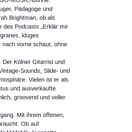
die GO-MUSIC-Bühne.
zeuger, Pädagoge und
ah Brightman, ob als
 des Podcasts „Erklär mir
igranes, kluges
ie nach vorne schaut, ohne
 Der Kölner Gitarrist und
Vintage-Sounds, Slide- und
mosphäre. Vielen ist er als
atus und ausverkaufte
lich, groovend und voller
gang. Mit ihrem offenen,
braucht. Ob auf