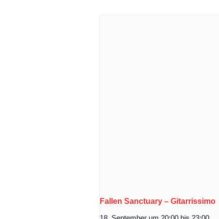
Fallen Sanctuary – Gitarrissimo
18. September um 20:00
bis
23:00