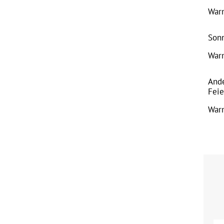
War
Sonn
War
And
Feie
War