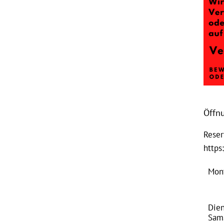
Öffn
Reser
https
Mon
Dien
Sam