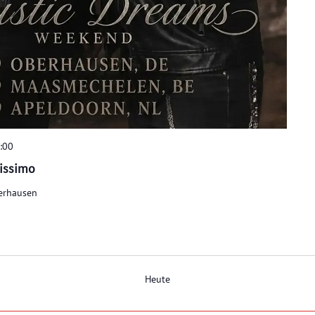
:00
rissimo
erhausen
Heute