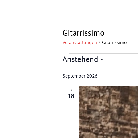
Gitarrissimo
Veranstaltungen
Gitarrissimo
Veranstaltungen
Anstehend
D
a
September 2026
t
u
FR.
m
18
w
ä
h
l
e
n
.