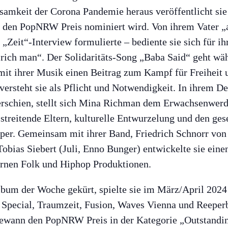
insamkeit der Corona Pandemie heraus veröffentlicht si
r den PopNRW Preis nominiert wird. Von ihrem Vater „
 „Zeit“-Interview formulierte – bediente sie sich für
rich man“. Der Solidaritäts-Song „Baba Said“ geht wäh
 mit ihrer Musik einen Beitrag zum Kampf für Freiheit
ersteht sie als Pflicht und Notwendigkeit. In ihrem 
schien, stellt sich Mina Richman dem Erwachsenwerden.
 streitende Eltern, kulturelle Entwurzelung und den ges
er. Gemeinsam mit ihrer Band, Friedrich Schnorr von
ias Siebert (Juli, Enno Bunger) entwickelte sie einen 
rnen Folk und Hiphop Produktionen.
m der Woche gekürt, spielte sie im März/April 2024 
Special, Traumzeit, Fusion, Waves Vienna und Reeperb
gewann den PopNRW Preis in der Kategorie „Outstandin