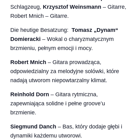
Schlagzeug,
Krzysztof Weinsmann
– Gitarre,
Robert Mnich – Gitarre.
Die heutige Besatzung:
Tomasz „Dynam“
Domieracki
– Wokal o charyzmatycznym
brzmieniu, pełnym emocji i mocy.
Robert Mnich
– Gitara prowadząca,
odpowiedzialny za melodyjne solówki, które
nadają utworom niepowtarzalny klimat.
Reinhold Dorn
– Gitara rytmiczna,
zapewniająca solidne i pełne groove’u
brzmienie.
Siegmund Danch
– Bas, który dodaje głębi i
dynamiki każdemu utworowi.