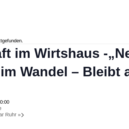
ttgefunden.
ft im Wirtshaus -„
 im Wandel – Bleibt a
0:00
e
ar Ruhr
»