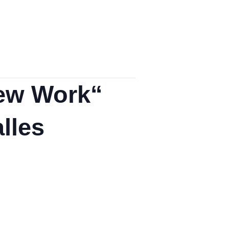
New Work“
lles