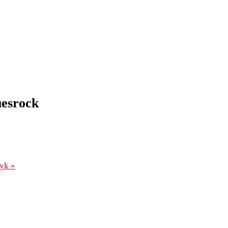
esrock
wyk
»