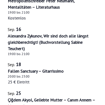
e
l
Metropolenschreiber Peter Neumann,
l
e
e
Mentalitäten – Literaturhaus
n
t
n
v
19:00
bis
21:00
.
-
u
Kostenlos
e
N
n
n
16
Sep.
g
a
t
Alexandra Zykunov, Wir sind doch alle längst
A
v
gleichberechtigt! (Buchvorstellung Sabine
s
n
i
Teuchert)
i
s
19:00
bis
21:00
g
n
i
18
a
Sep.
P
c
Fallen Sanctuary – Gitarrissimo
t
h
h
20:00
bis
23:00
i
25 € Eintritt
t
o
o
e
t
25
Sep.
n
n
Çiğdem Akyol, Geliebte Mutter – Canım Annem –
o