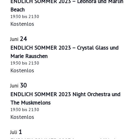
e
l
ENDLICH SOMMER 2023 – Leonora und Marlin
l
e
e
Beach
n
t
n
v
19:30
bis
21:30
.
-
u
Kostenlos
e
N
n
n
24
Juni
g
a
t
ENDLICH SOMMER 2023 – Crystal Glass und
A
v
Marie Rauschen
s
n
19:30
bis
21:30
i
i
Kostenlos
s
g
n
i
30
a
Juni
P
c
ENDLICH SOMMER 2023 Night Orchestra und
t
h
h
The Muskmelons
i
19:30
bis
21:30
t
o
Kostenlos
o
e
t
n
n
1
Juli
o