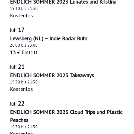
ENDLICH SOMMER 2023 Lunates und Kristina
-
V
19:30
bis
21:30
N
i
Kostenlos
a
e
17
Juli
v
w
Lewsberg (NL) – Indie Radar Ruhr
i
20:00
bis
23:00
g
13 € Eintritt
a
21
Juli
t
ENDLICH SOMMER 2023 Takeaways
i
19:30
bis
21:30
o
Kostenlos
n
22
Juli
ENDLICH SOMMER 2023 Cloud Trips und Plastic
Peaches
19:30
bis
21:30
Kostenlos