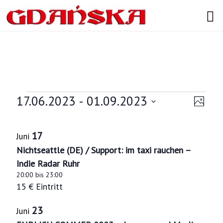
Search
Veranstaltungen
17.06.2023
 - 
01.09.2023
A
V
F
e
D
n
o
L
a
t
r
s
t
17
Juni
o
i
u
a
Nichtseattle (DE) / Support: im taxi rauchen –
i
m
s
n
Indie Radar Ruhr
a
c
u
t
20:00
bis
23:00
s
s
h
15 € Eintritt
o
t
w
t
ä
23
f
a
Juni
h