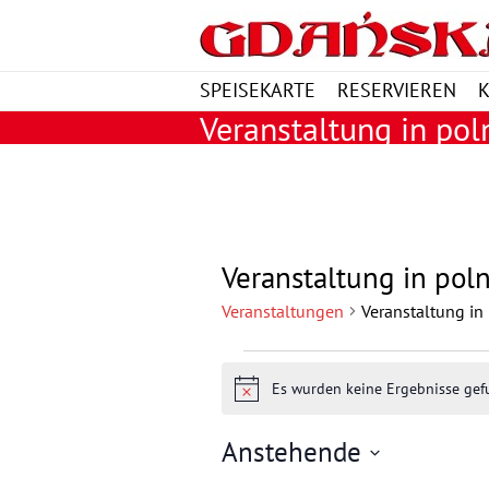
SPEISEKARTE
RESERVIEREN
Veranstaltung in pol
Veranstaltung in pol
Veranstaltungen
Veranstaltung in
Veranstaltungen
Es wurden keine Ergebnisse gef
H
i
n
Anstehende
w
e
D