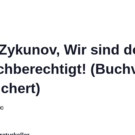
Zykunov, Wir sind d
ichberechtigt! (Buch
uchert)
00