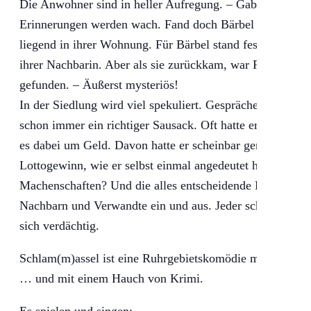
Die Anwohner sind in heller Aufregung. – Gab es hier ei
Erinnerungen werden wach. Fand doch Bärbel vor vielen J
liegend in ihrer Wohnung. Für Bärbel stand fest: „Franz is
ihrer Nachbarin. Aber als sie zurückkam, war Franz ver
gefunden. – Äußerst mysteriös!
In der Siedlung wird viel spekuliert. Gespräche unter de
schon immer ein richtiger Sausack. Oft hatte er Problem
es dabei um Geld. Davon hatte er scheinbar genug. Aber 
Lottogewinn, wie er selbst einmal angedeutet hatte, oder
Machenschaften? Und die alles entscheidende Frage heißt
Nachbarn und Verwandte ein und aus. Jeder scheint auf de
sich verdächtig.
Schlam(m)assel ist eine Ruhrgebietskomödie mit Herz 
… und mit einem Hauch von Krimi.
Es spielen und singen: