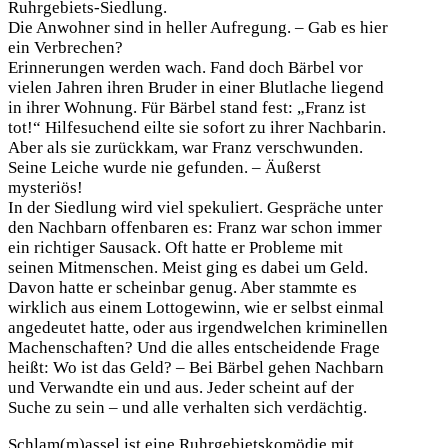
Ruhrgebiets-Siedlung.
Die Anwohner sind in heller Aufregung. – Gab es hier
ein Verbrechen?
Erinnerungen werden wach. Fand doch Bärbel vor
vielen Jahren ihren Bruder in einer Blutlache liegend
in ihrer Wohnung. Für Bärbel stand fest: „Franz ist
tot!“ Hilfesuchend eilte sie sofort zu ihrer Nachbarin.
Aber als sie zurückkam, war Franz verschwunden.
Seine Leiche wurde nie gefunden. – Äußerst
mysteriös!
In der Siedlung wird viel spekuliert. Gespräche unter
den Nachbarn offenbaren es: Franz war schon immer
ein richtiger Sausack. Oft hatte er Probleme mit
seinen Mitmenschen. Meist ging es dabei um Geld.
Davon hatte er scheinbar genug. Aber stammte es
wirklich aus einem Lottogewinn, wie er selbst einmal
angedeutet hatte, oder aus irgendwelchen kriminellen
Machenschaften? Und die alles entscheidende Frage
heißt: Wo ist das Geld? – Bei Bärbel gehen Nachbarn
und Verwandte ein und aus. Jeder scheint auf der
Suche zu sein – und alle verhalten sich verdächtig.
Schlam(m)assel ist eine Ruhrgebietskomödie mit