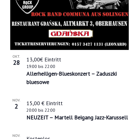
A
v
s
n
i
i
s
g
n
i
a
P
c
t
h
h
i
OKT.
t
o
13,00€ Eintritt
28
o
19:00
bis
22:00
e
t
Allerheiligen-Blueskonzert – Zaduszki
n
n
o
bluesowe
-
V
N
NOV.
i
15,00 € Eintritt
2
a
20:00
bis
22:00
e
NEUZEIT – Martell Beigang Jazz-Karussell
v
w
i
NOV.
Kostenlos