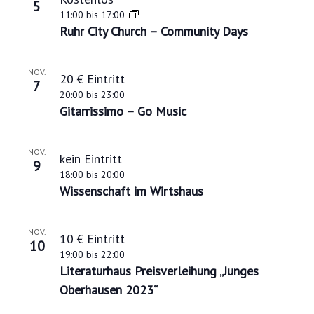
g
5
11:00
bis
17:00
a
Ruhr City Church – Community Days
t
i
NOV.
20 € Eintritt
7
o
20:00
bis
23:00
n
Gitarrissimo – Go Music
NOV.
kein Eintritt
9
18:00
bis
20:00
Wissenschaft im Wirtshaus
NOV.
10 € Eintritt
10
19:00
bis
22:00
Literaturhaus Preisverleihung „Junges
Oberhausen 2023“