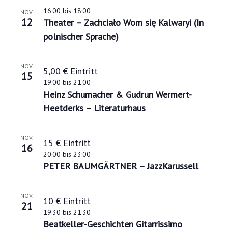
16:00
bis
18:00
NOV.
12
Theater – Zachciało Wom się Kalwaryi (In
polnischer Sprache)
NOV.
5,00 € Eintritt
15
19:00
bis
21:00
Heinz Schumacher & Gudrun Wermert-
Heetderks – Literaturhaus
NOV.
15 € Eintritt
16
20:00
bis
23:00
PETER BAUMGÄRTNER – JazzKarussell
NOV.
10 € Eintritt
21
19:30
bis
21:30
Beatkeller-Geschichten Gitarrissimo