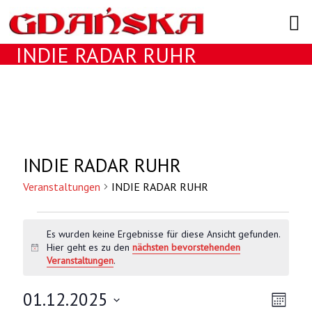
Search
INDIE RADAR RUHR
INDIE RADAR RUHR
Veranstaltungen
INDIE RADAR RUHR
Veranstaltungen
Es wurden keine Ergebnisse für diese Ansicht gefunden.
Hier geht es zu den
nächsten bevorstehenden
H
Veranstaltungen
.
i
n
w
01.12.2025
A
V
M
e