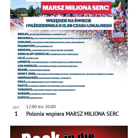
i
t
o
o
e
t
n
n
o
-
V
N
i
a
e
v
w
i
g
a
t
12:00
bis
20:00
OKT.
1
Polonia wspiera MARSZ MILIONA SERC
i
o
n