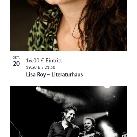
OKT.
16,00 € Eintritt
20
19:30
bis
21:30
Lisa Roy – Literaturhaus