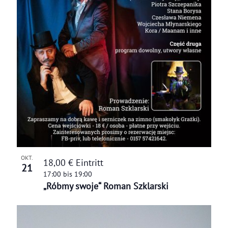
OKT.
18,00 € Eintritt
21
17:00
bis
19:00
„Róbmy swoje“ Roman Szklarski