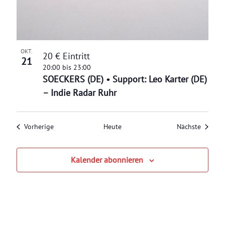
OKT.
20 € Eintritt
21
20:00
bis
23:00
SOECKERS (DE) • Support: Leo Karter (DE)
– Indie Radar Ruhr
Veranstaltungen
Veranst
Vorherige
Heute
Nächste
Kalender abonnieren