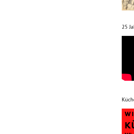
25 J
Küch