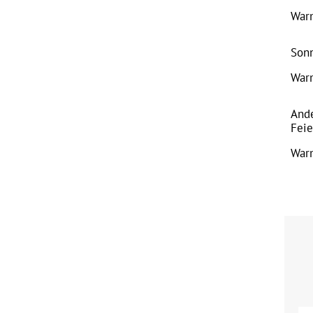
War
Sonn
War
And
Feie
War