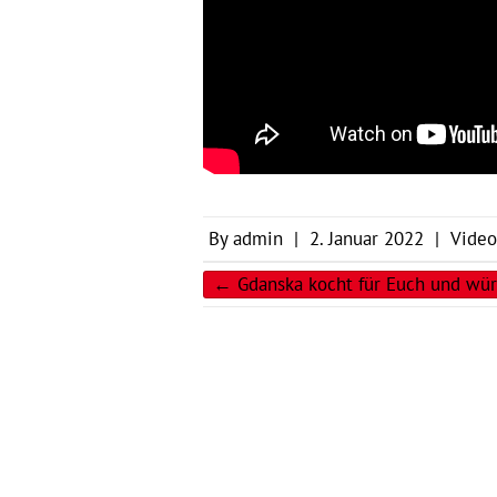
By
admin
|
2. Januar 2022
|
Video
←
Gdanska kocht für Euch und wür