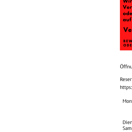
Öffn
Reser
https
Mon
Dien
Sam