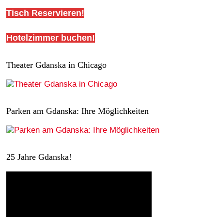
h
i
Tisch Reservieren!
t
o
e
Hotelzimmer buchen!
n
n
-
Theater Gdanska in Chicago
N
a
v
Parken am Gdanska: Ihre Möglichkeiten
i
g
a
25 Jahre Gdanska!
t
i
o