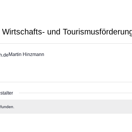
Wirtschafts- und Tourismusförderu
Martin Hinzmann
h.de
talter
efunden.