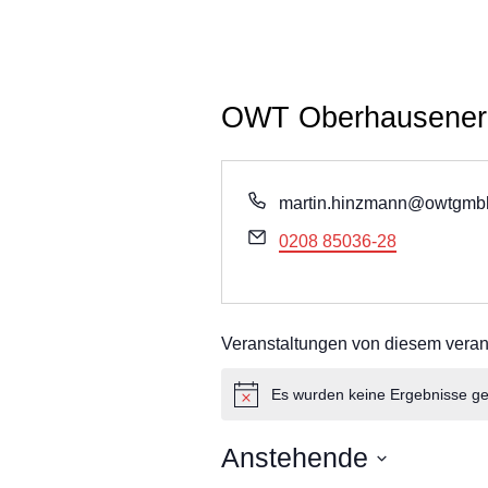
OWT Oberhausener 
T
martin.hinzmann@owtgmb
e
E
0208 85036-28
l
m
e
a
f
i
o
Veranstaltungen von diesem verans
l
n
Es wurden keine Ergebnisse g
H
i
n
Anstehende
w
e
D