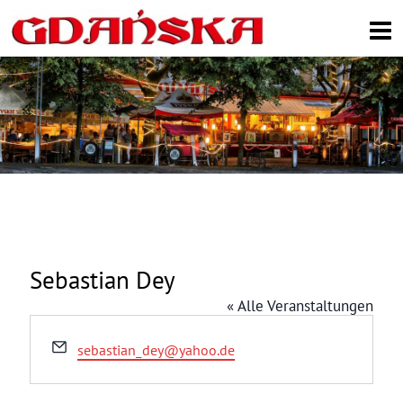
Search
Sebastian Dey
« Alle Veranstaltungen
E
sebastian_dey@yahoo.de
m
a