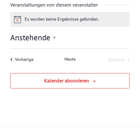
i
Veranstaltungen von diesem veranstalter
l
Es wurden keine Ergebnisse gefunden.
H
i
n
Anstehende
w
e
D
i
a
s
t
Heute
Veranstaltungen
Nächste
Vorherige
u
Veranstalt
m
w
Kalender abonnieren
ä
h
l
e
n
.