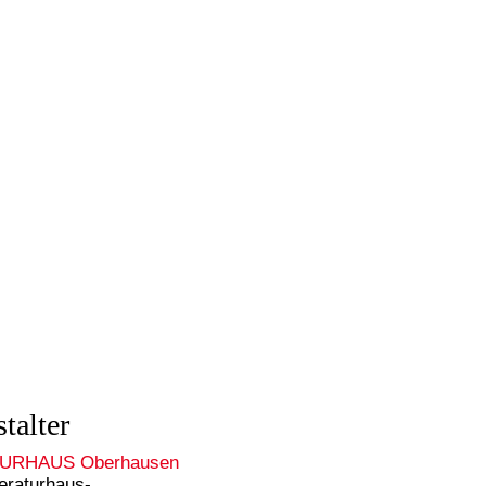
talter
TURHAUS Oberhausen
teraturhaus-