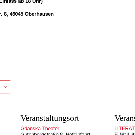
(Einlass ab 18 Uhr)
. 8
, 46045 Oberhausen
Veranstaltungsort
Verans
Gdanska Theater
LITERA
Gutenbergstraße 8, Hofeinfahrt
E-Mail
li