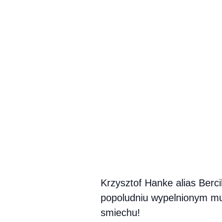
Krzysztof Hanke alias Berc
popoludniu wypelnionym mu
smiechu!