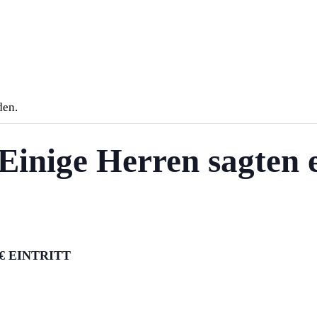
den.
, Einige Herren sagten
 € EINTRITT