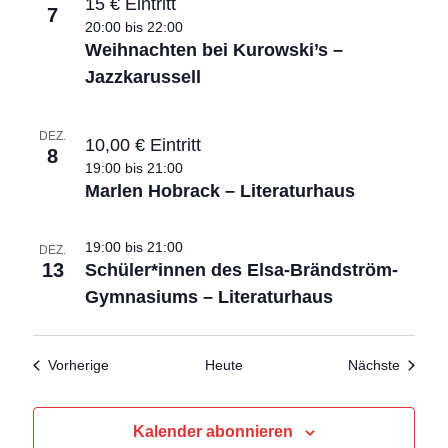
15 € Eintritt
7
20:00
bis
22:00
Weihnachten bei Kurowski’s –
Jazzkarussell
DEZ.
10,00 € Eintritt
8
19:00
bis
21:00
Marlen Hobrack – Literaturhaus
19:00
bis
21:00
DEZ.
13
Schüler*innen des Elsa-Brändström-
Gymnasiums – Literaturhaus
Veranstaltungen
Veranst
Vorherige
Heute
Nächste
Kalender abonnieren