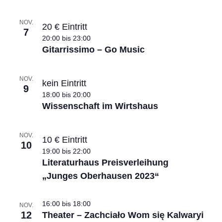
e
n
t
n
v
.
-
NOV.
u
20 € Eintritt
e
7
20:00
bis
23:00
N
n
n
Gitarrissimo – Go Music
g
a
t
A
v
NOV.
s
kein Eintritt
9
n
i
18:00
bis
20:00
i
s
Wissenschaft im Wirtshaus
g
n
i
a
P
c
NOV.
10 € Eintritt
t
10
h
h
19:00
bis
22:00
i
Literaturhaus Preisverleihung
t
o
„Junges Oberhausen 2023“
o
e
t
n
n
o
16:00
bis
18:00
NOV.
12
Theater – Zachciało Wom się Kalwaryi
-