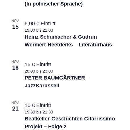
V
(In polnischer Sprache)
N
i
a
e
NOV.
5,00 € Eintritt
v
15
w
19:00
bis
21:00
i
Heinz Schumacher & Gudrun
g
Wermert-Heetderks – Literaturhaus
a
t
NOV.
15 € Eintritt
16
i
20:00
bis
23:00
PETER BAUMGÄRTNER –
o
JazzKarussell
n
NOV.
10 € Eintritt
21
19:30
bis
21:30
Beatkeller-Geschichten Gitarrissimo
Projekt – Folge 2