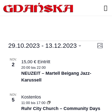
Search
Veranstaltungen
29.10.2023
 - 
13.12.2023
V
A
F
D
e
o
n
L
a
t
NOV.
r
15,00 € Eintritt
s
t
o
2
i
u
20:00
bis
22:00
a
i
m
NEUZEIT – Martell Beigang Jazz-
s
n
a
c
Karussell
u
t
s
s
h
o
w
t
NOV.
Kostenlos
t
ä
5
a
f
h
11:00
bis
17:00
e
l
Ruhr City Church – Community Days
l
e