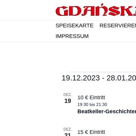
SPEISEKARTE
RESERVIERE
IMPRESSUM
Veranstaltungen
19.12.2023
 - 
28.01.2
D
L
a
DEZ.
10 € Eintritt
t
19
i
u
19:30
bis
21:30
m
Beatkeller-Geschichten
s
a
u
t
s
DEZ.
15 € Eintritt
o
w
21