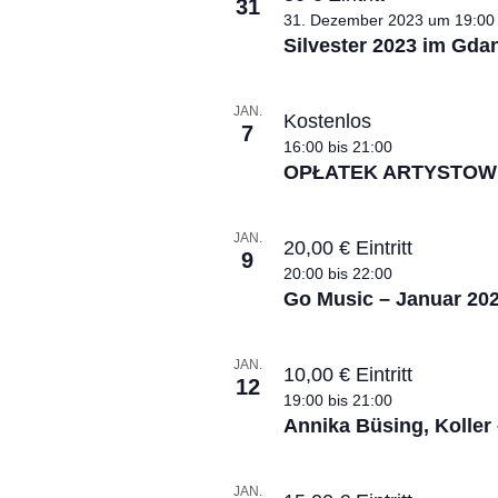
t
31
31. Dezember 2023 um 19:00
o
Silvester 2023 im G
V
JAN.
i
Kostenlos
7
16:00
bis
21:00
e
OPŁATEK ARTYSTOW
w
JAN.
20,00 € Eintritt
9
20:00
bis
22:00
Go Music – Januar 20
JAN.
10,00 € Eintritt
12
19:00
bis
21:00
Annika Büsing, Koller 
JAN.