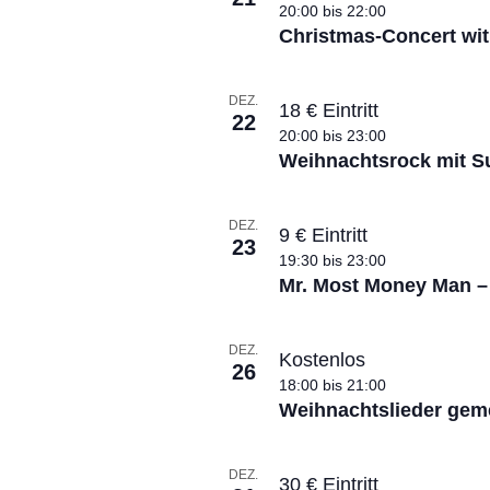
20:00
bis
22:00
ä
f
Christmas-Concert wi
h
l
e
e
DEZ.
n
v
18 € Eintritt
22
.
20:00
bis
23:00
e
Weihnachtsrock mit Su
n
t
DEZ.
9 € Eintritt
23
s
19:30
bis
23:00
Mr. Most Money Man –
i
n
DEZ.
Kostenlos
26
P
18:00
bis
21:00
Weihnachtslieder ge
h
o
DEZ.
30 € Eintritt